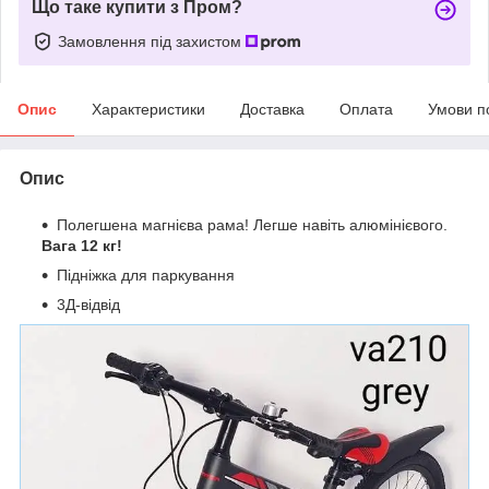
Що таке купити з Пром?
Замовлення під захистом
Опис
Характеристики
Доставка
Оплата
Умови п
Опис
Полегшена магнієва рама! Легше навіть алюмінієвого.
Вага 12 кг!
Підніжка для паркування
3Д-відвід