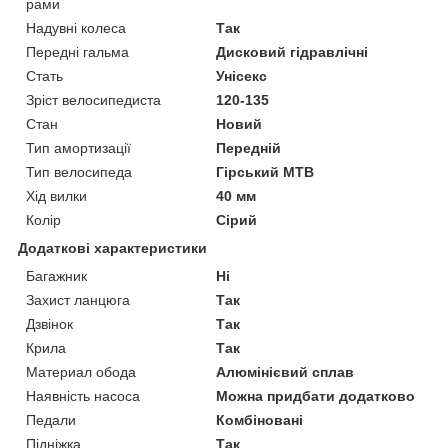
рами
Надувні колеса
Так
Передні гальма
Дисковий гідравлічні
Стать
Унісекс
Зріст велосипедиста
120-135
Стан
Новий
Тип амортизації
Передній
Тип велосипеда
Гірський MTB
Хід вилки
40 мм
Колір
Сірий
Додаткові характеристики
Багажник
Ні
Захист ланцюга
Так
Дзвінок
Так
Крила
Так
Материал обода
Алюмінієвий сплав
Наявність насоса
Можна придбати додатково
Педали
Комбіновані
Підніжка
Так