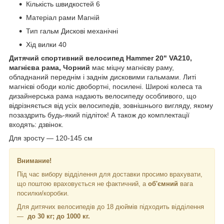
Кількість швидкостей 6
Матеріал рами Магній
Тип гальм Дискові механічні
Хід вилки 40
Дитячий спортивний велосипед Hammer 20" VA210,
магнієва рама, Чорний
має міцну магнієву раму,
обладнаний переднім і заднім дисковими гальмами. Литі
магнієві ободи коліс двобортні, посилені. Широкі колеса та
дизайнерська рама надають велосипеду особливого, що
відрізняється від усіх велосипедів, зовнішнього вигляду, якому
позаздрить будь-який підліток! А також до комплектації
входять: дзвінок.
Для зросту — 120-145 см
Внимание!
Під час вибору відділення для доставки просимо врахувати,
що поштою враховується не фактичний, а
об'ємний
вага
посилки/коробки.
Для дитячих велосипедів до 18 дюймів підходить відділення
—
до 30 кг; до 1000 кг.