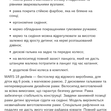
рівними зварювальними вузлами;
рама покрита стійкою фарбою, яка не блякне на
сонці;
ергономічне сидіння;
кермо обладнане покращеними гумовими ручками;
кермо та сидіння можна відрегулювати за висотою
залежно від зросту дитини; на кермі розташований
дзвінок;
дискові гальма на заднє та переднє колесо;
на велосипеді повний захист ланцюга, який не дасть
штанцям малюка потрапити в ланцюг під час катання;
додаткові бічні колеса в комплекті.
MARS 18 дюймів — бестселер від відомого виробника, для
діток від 6 років, з магнієвою рамою, 2 дисковими гальмами та
неперевершеним дизайном рами. Велосипед виготовлений
за всіма вимогами, що гарантує безпеку дитини. Рама
забезпечує стабільність конструкції. Завдяки заниженій позиції
рами дитині зручніше сідати на сидінні. Модель вирізняється
незвичайним виготовленням рами. Спеціальне рифлення на
педалях не дасть змогу ногам райдера ковзати. Повний щиток