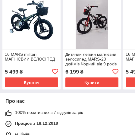
16 MARS militari
Дитячий легкий магнієвий
16 M
МАГНІЄВИЙ ВЕЛОСІПЕД
велосипед MARS-20
МАГ
дюймів Чорний від 9 років
5 499
6 199
5 4
₴
₴
Купити
Купити
Про нас
100% позитивних з 7 відгуків за рік
Працює з 18.12.2019
м. Київ