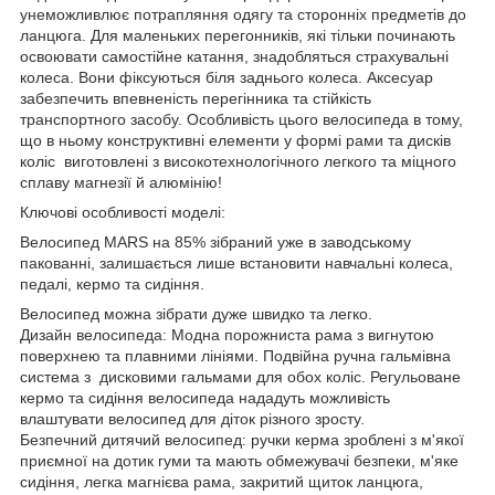
унеможливлює потрапляння одягу та сторонніх предметів до
ланцюга. Для маленьких перегонників, які тільки починають
освоювати самостійне катання, знадобляться страхувальні
колеса. Вони фіксуються біля заднього колеса. Аксесуар
забезпечить впевненість перегінника та стійкість
транспортного засобу. Особливість цього велосипеда в тому,
що в ньому конструктивні елементи у формі рами та дисків
коліс виготовлені з високотехнологічного легкого та міцного
сплаву магнезії й алюмінію!
Ключові особливості моделі:
Велосипед MARS на 85% зібраний уже в заводському
пакованні, залишається лише встановити навчальні колеса,
педалі, кермо та сидіння.
Велосипед можна зібрати дуже швидко та легко.
Дизайн велосипеда: Модна порожниста рама з вигнутою
поверхнею та плавними лініями. Подвійна ручна гальмівна
система з дисковими гальмами для обох коліс. Регульоване
кермо та сидіння велосипеда нададуть можливість
влаштувати велосипед для діток різного зросту.
Безпечний дитячий велосипед: ручки керма зроблені з м'якої
приємної на дотик гуми та мають обмежувачі безпеки, м'яке
сидіння, легка магнієва рама, закритий щиток ланцюга,