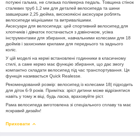
потужні гальма, не слизька полімерна педаль. Товщина стінок
сталевих труб 1,2 мм для деталей велосипеда та шини
завширшки 2,25 дюйма, високоякісні аксесуари роблять
велосипеди міцнішими та витривалішими.
Аксесуари для велосипеда: цей спортивний велосипед для
хлопчиків і дівчаток постачається з дзвіночком, усіма
інструментами для збирання, навчальними колесами для 18
дюймів і захисними крилами для переднього та заднього
коліс.
У цій моделі на кермі встановлені годинники в класичному
стилі, а саме кермо має функцію збирання, що дає змогу
компактно складати велосипед під час транспортування. Ця
функція називається Quick Realesse.
Рекомендований розмір: велосипед із колесами 18| підходить
для діток 6-9 років. Примітка: зріст дитини може відрізнятися
навіть у тому ж віці, будь ласка, враховуйте ріст.
Рама велосипеда виготовлена зі спеціального сплаву та має
яскравий дизайн!
Приховати