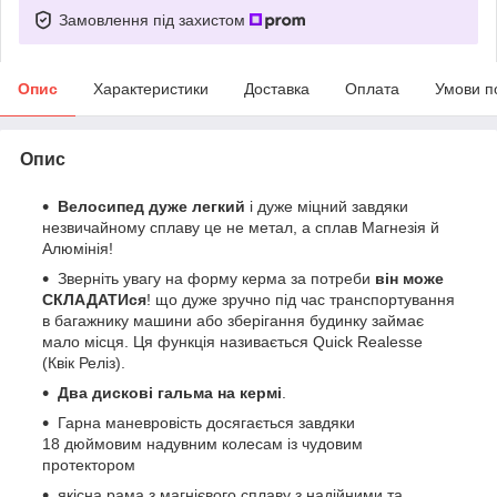
Замовлення під захистом
Опис
Характеристики
Доставка
Оплата
Умови п
Опис
Велосипед дуже легкий
і дуже міцний завдяки
незвичайному сплаву це не метал, а сплав Магнезія й
Алюмінія!
Зверніть увагу на форму керма за потреби
він може
СКЛАДАТИся
! що дуже зручно під час транспортування
в багажнику машини або зберігання будинку займає
мало місця. Ця функція називається Quick Realesse
(Квік Реліз).
Два дискові гальма на кермі
.
Гарна маневровість досягається завдяки
18 дюймовим надувним колесам із чудовим
протектором
якісна рама з магнієвого сплаву з надійними та